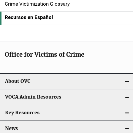
Crime Victimization Glossary
a
Recursos en Español
v
i
g
Office for Victims of Crime
a
t
i
About OVC
o
VOCA Admin Resources
n
Key Resources
News